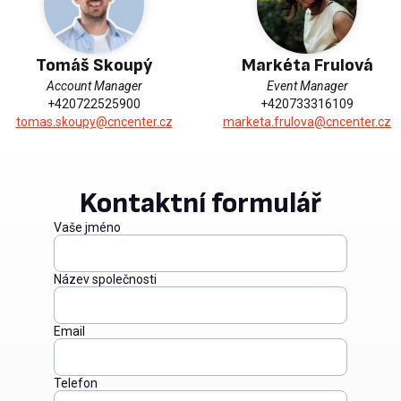
Tomáš Skoupý
Markéta Frulová
Account Manager
Event Manager
+420722525900
+420733316109
tomas.skoupy@cncenter.cz
marketa.frulova@cncenter.cz
Kontaktní formulář
Vaše jméno
Název společnosti
Email
Telefon