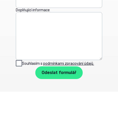
Doplňující informace
Souhlasím s
podmínkami zpracování údajů.
Odeslat formulář