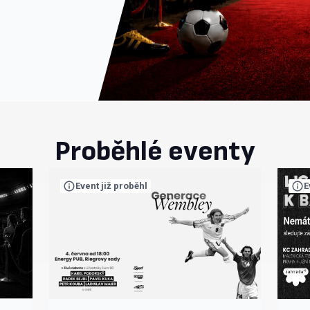
Proběhlé eventy
Event již proběhl
E