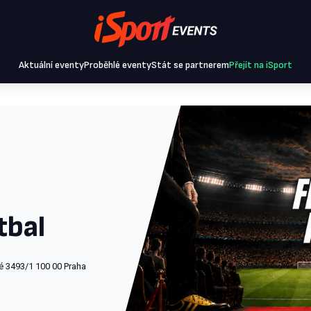
Aktuální eventy
Proběhlé eventy
Stát se partnerem
Přejít na iSport
tbal
é 3493/1 100 00 Praha